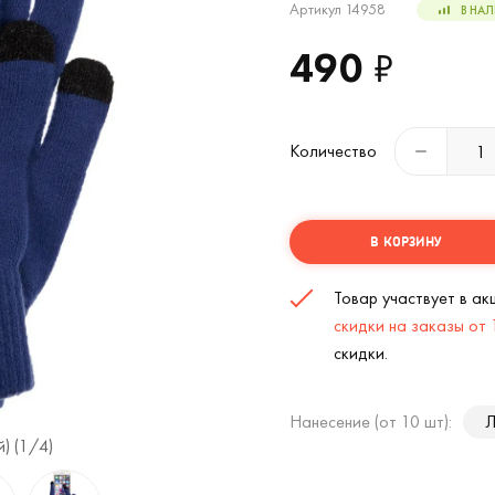
Артикул 14958
В НА
490
₽
Количество
В КОРЗИНУ
Товар участвует в а
скидки на заказы от
скидки.
Нанесение (от 10 шт):
Л
) (
1
/4)
Сенсорные перчатки Urban Flow (Темно 