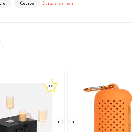
уге
Сестре
Остальные теги
4.0