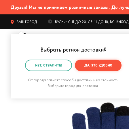
Друзья! Мы не принимаем розничные заказы. До лучших
ВАШ ГОРОД
БУДНИ: С 11 ДО 20, СБ: 11 ДО 18, ВС: ВЫХ
Выбрать регион доставки
?
КАТАЛОГ Т
НЕТ, ОТВАЛИТЕ!
ДА, ЭТО УДОБНО
Главная
Одежда и аксессуары
Аксессуары
Пер
От города зависят способы доставки и их стоимость.
Выберите город для доставки.
Перчатки сенсорные Spotti Senso (черные)