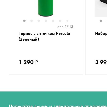
1
2
3
4
5
6
8
9
10
1
7
арт. 16113
Термос с ситечком Percola
Набор
(Зеленый)
1 290
₽
3 99
Получайте акции и специальные предложе