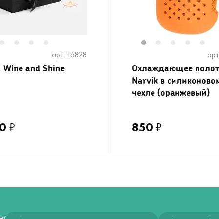
2
3
4
5
1
2
3
4
5
арт. 16828
арт
 Wine and Shine
Охлаждающее полот
Narvik в силиконово
чехле (оранжевый)
0
₽
850
₽
ния