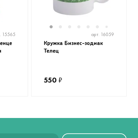
1
2
3
4
5
6
8
7
. 15565
арт. 16059
енце
Кружка Бизнес-зодиак
м
Телец
550
₽