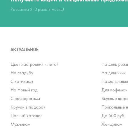
Рассылка 2-3 раза в месяц!
АКТУАЛЬНОЕ
Цвет настроения - лето!
На день рожд
На свадьбу
На девичник
С котиками
На мальчишн
На Новый год
Для кофеман
С единорогами
Вкусные пода
Кружки в подарок
Прикольные н
Полный каталог
До 500 руб.
Мужчинам
Женщинам