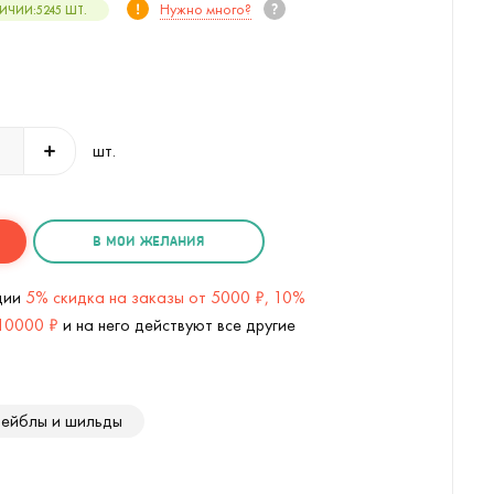
Нужно много?
ЛИЧИИ:
5245
ШТ.
шт.
В МОИ ЖЕЛАНИЯ
кции
5% скидка на заказы от 5000 ₽, 10%
 10000 ₽
и на него действуют все другие
ейблы и шильды
синий) (
2
/4)
Сенсорные перчатки Urban Flow (Т