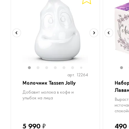
1
2
3
4
5
6
8
9
1
7
арт. 12264
Молочник Tassen Jolly
Набо
Лава
Добавит молока в кофе и
улыбок на лица
Выраст
источа
спокой
5 990
₽
490