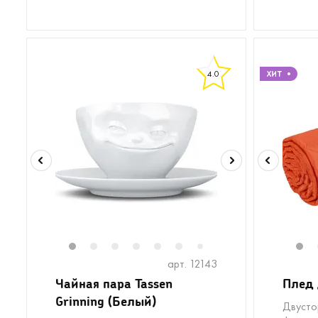
4.0
1
2
3
4
5
6
8
1
7
арт. 12143
Чайная пара Tassen
Плед 
Grinning (Белый)
Двусто