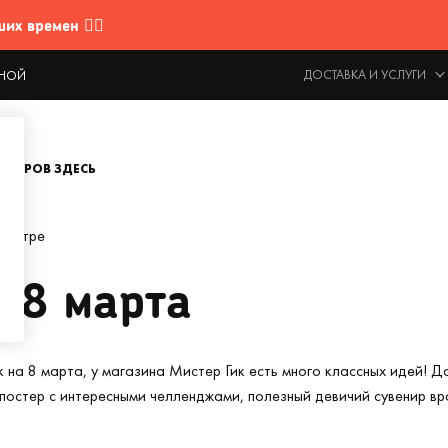
 времен 🤷‍♂️
ДОСТАВКА И УСЛУГИ
ОДНОЙ
ОВАРОВ ЗДЕСЬ
сестре
 8 марта
на 8 марта, у магазина Мистер Гик есть много классных идей! Д
остер с интересными челленджами, полезный девичий сувенир вр