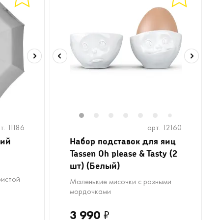
1
2
3
4
5
6
8
9
1
7
т. 11186
арт. 12160
щий
Набор подставок для яиц
Tassen Oh please & Tasty (2
шт) (Белый)
ристой
Маленькие мисочки с разными
мордочками
3 990
₽