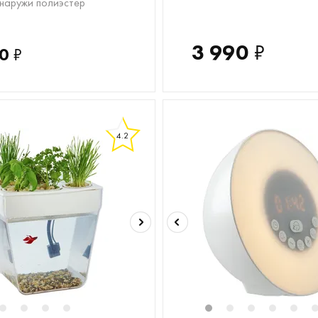
снаружи полиэстер
3 990
₽
0
₽
4.2
2
3
4
5
1
2
3
4
5