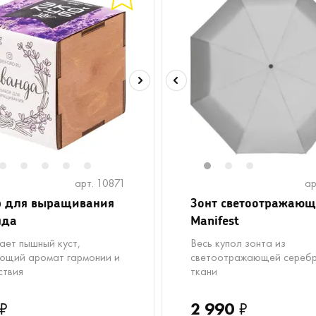
2
3
4
5
6
1
2
3
арт. 10871
ар
р для выращивания
Зонт светоотражаю
нда
Manifest
ает пышный куст,
Весь купол зонта из
ющий аромат гармонии и
светоотражающей сереб
ствия
ткани
₽
2 990
₽