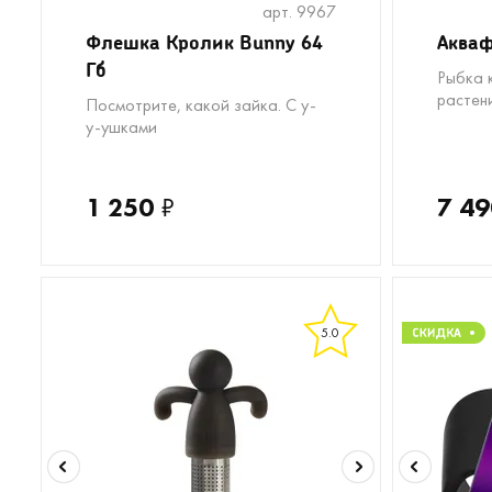
арт. 9967
Флешка Кролик Bunny 64
Акваф
Гб
Рыбка 
растен
Посмотрите, какой зайка. С у-
у-ушками
1 250
₽
7 49
5.0