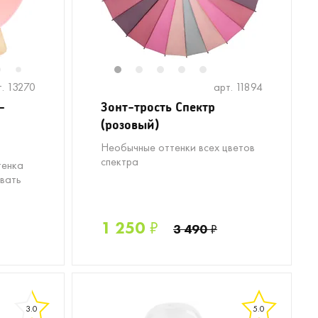
6
8
9
10
11
1
12
2
13
3
14
4
15
5
16
17
18
19
20
7
т. 13270
арт. 11894
-
Зонт-трость Спектр
(розовый)
Необычные оттенки всех цветов
спектра
тенка
ывать
1 250
₽
3 490
₽
3.0
5.0