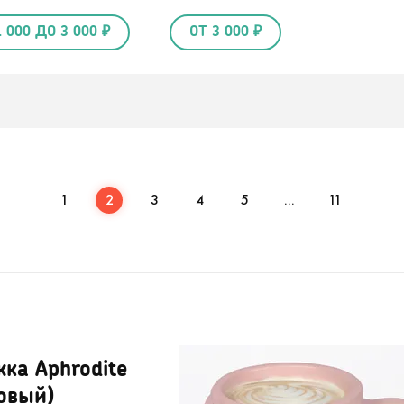
1 000 ДО 3 000 ₽
ОТ 3 000 ₽
1
2
3
4
5
...
11
ка Aphrodite
овый)