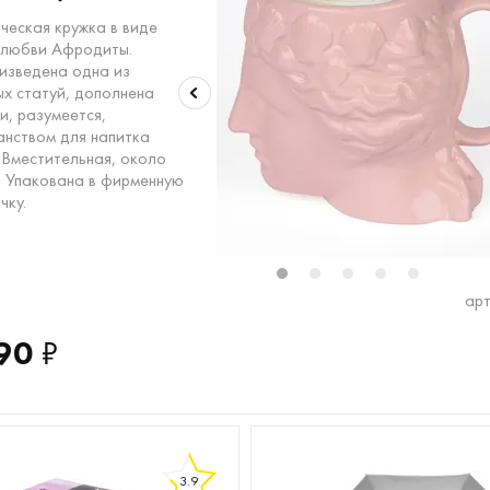
ческая кружка в виде
 любви Афродиты.
изведена одна из
ых статуй, дополнена
и, разумеется,
анством для напитка
. Вместительная, около
2
13
14
15
16
17
18
19
20
21
22
23
24
25
26
2
. Упакована в фирменную
чку.
1
2
3
4
5
арт
90
₽
3.9