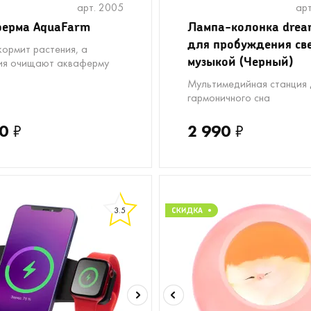
арт. 2005
арт
ерма AquaFarm
Лампа-колонка dre
для пробуждения св
кормит растения, а
музыкой (Черный)
ия очищают акваферму
Мультимедийная станция 
гармоничного сна
0
₽
2 990
₽
3.5