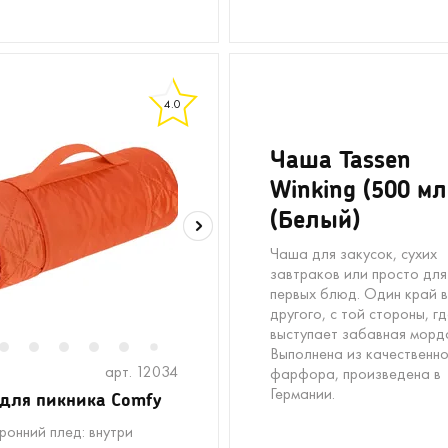
4.0
Чаша Tassen
Winking (500 мл
(Белый)
Чаша для закусок, сухих
завтраков или просто для
первых блюд. Один край 
другого, с той стороны, г
выступает забавная морд
Выполнена из качественн
2
3
4
5
6
8
9
10
11
12
13
14
15
16
7
арт. 12034
фарфора, произведена в
Германии.
для пикника Comfy
ронний плед: внутри