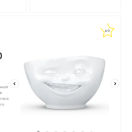
4.0
)
выше
де
очка.
ого
17
18
19
20