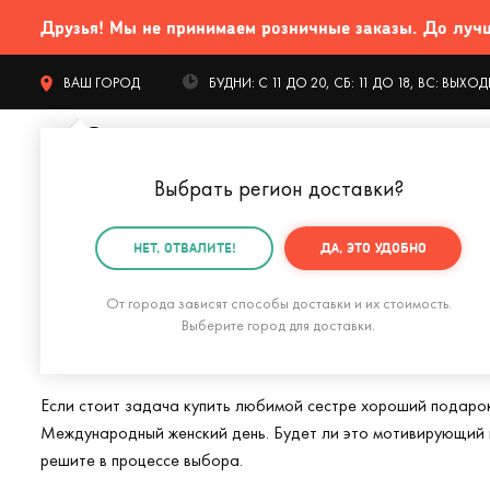
Друзья! Мы не принимаем розничные заказы. До лучших
ВАШ ГОРОД
БУДНИ: С 11 ДО 20, СБ: 11 ДО 18, ВС: ВЫХ
Выбрать регион доставки
?
КАТАЛОГ Т
НЕТ, ОТВАЛИТЕ!
ДА, ЭТО УДОБНО
Главная
Подарки на 8 марта
Подарки на 8 марта 
От города зависят способы доставки и их стоимость.
Подарки сестре на
Выберите город для доставки.
Если стоит задача купить любимой сестре хороший подарок 
Международный женский день. Будет ли это мотивирующий п
решите в процессе выбора.