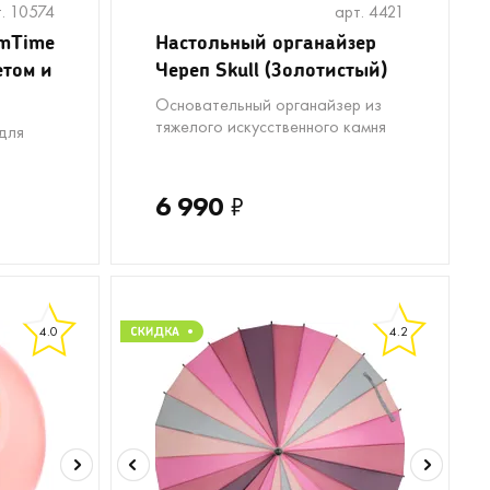
. 10574
арт. 4421
amTime
Настольный органайзер
етом и
Череп Skull (Золотистый)
Основательный органайзер из
тяжелого искусственного камня
для
6 990
₽
4.0
4.2