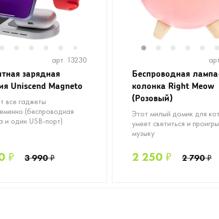
2
3
4
5
6
8
9
10
1
2
3
4
5
7
арт. 13230
ар
тная зарядная
Беспроводная лампа
ия Uniscend Magneto
колонка Right Meow
(Розовый)
т все гаджеты
еменно (беспроводная
Этот милый домик для ко
а и один USB-порт)
умеет светиться и проигр
музыку
0
₽
2 250
₽
3 990
₽
2 790
₽