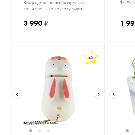
флис, 
Когда даже чашки разделяют
ваши планы по захвату мира
3 990
₽
1 99
4.0
1
2
3
1