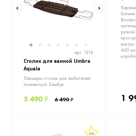
Керами
богини
Воспро
античн
ручкой 
простр
внутри
1
2
3
4
5
6
8
9
10
11
1
7
400 мл
арт. 1214
коробо
Столик для ванной Umbra
Aquala
Лакшери-столик для любителей
понежиться. Бамбук
1 9
5 490
₽
6 490
₽
5.0