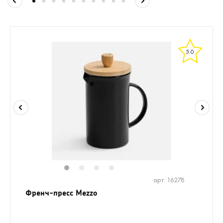
5.0
1
2
3
4
арт. 16278
Френч-пресс Mezzo