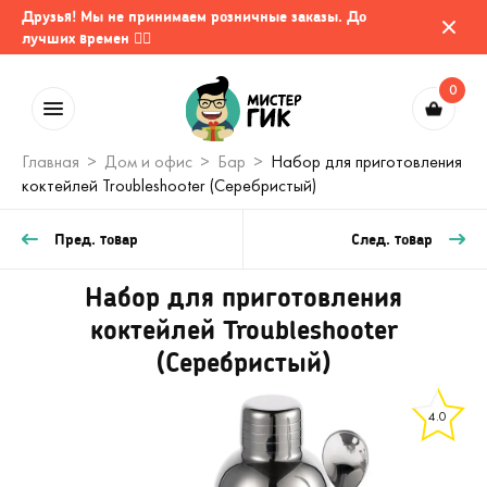
Друзья! Мы не принимаем розничные заказы. До
лучших времен 🤷‍♂️
0
Главная
Дом и офис
Бар
Набор для приготовления
коктейлей Troubleshooter (Серебристый)
Пред. товар
След. товар
Набор для приготовления
коктейлей Troubleshooter
(Серебристый)
4.0