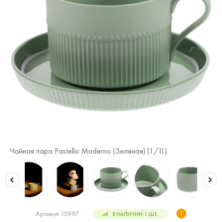
Чайная пара Pastello Moderno (Зеленая) (
1
/11)
Ча
Артикул 15997
В НАЛИЧИИ:
1
ШТ.