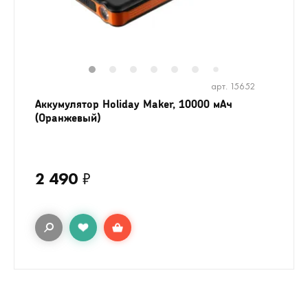
1
2
3
4
5
6
8
9
10
7
арт. 15652
Аккумулятор Holiday Maker, 10000 мАч
(Оранжевый)
2 490
₽