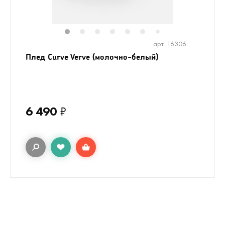
1
2
3
4
5
6
8
7
арт. 16306
Плед Curve Verve (молочно-белый)
6 490
₽