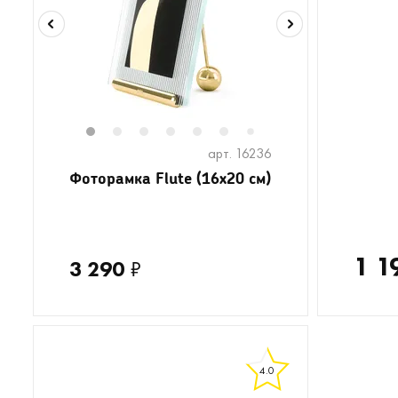
1
2
3
4
5
6
8
9
10
11
1
7
арт. 16236
Фоторамка Flute (16х20 см)
1 1
3 290
₽
4.0