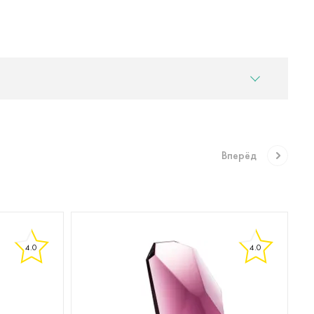
Вперёд
4.0
4.0