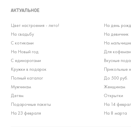
АКТУАЛЬНОЕ
Цвет настроения - лето!
На день рожд
На свадьбу
На девичник
С котиками
На мальчишн
На Новый год
Для кофеман
С единорогами
Вкусные пода
Кружки в подарок
Прикольные н
Полный каталог
До 500 руб.
Мужчинам
Женщинам
Детям
Открытки
Подарочные пакеты
На 14 февра
На 23 февраля
На 8 марта