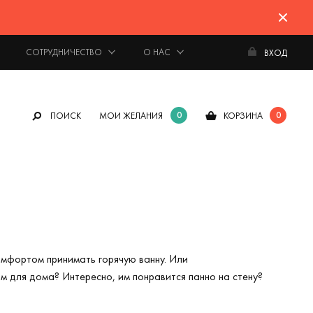
СОТРУДНИЧЕСТВО
О НАС
ВХОД
0
0
ПОИСК
МОИ ЖЕЛАНИЯ
КОРЗИНА
омфортом принимать горячую ванну. Или
м для дома? Интересно, им понравится панно на стену?