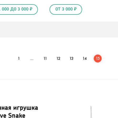
1 000 ДО 3 000 ₽
ОТ 3 000 ₽
1
...
11
12
13
14
15
чная игрушка
ive Snake