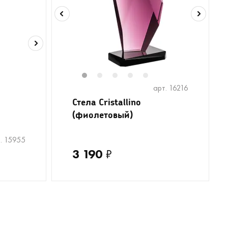
1
2
3
4
5
арт. 16216
Стела Cristallino
(фиолетовый)
. 15955
3 190
₽