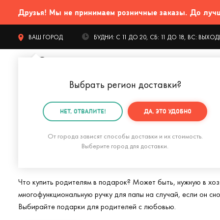
Друзья! Мы не принимаем розничные заказы. До лучших
ВАШ ГОРОД
БУДНИ: С 11 ДО 20, СБ: 11 ДО 18, ВС: ВЫХ
Выбрать регион доставки
?
КАТАЛОГ Т
НЕТ, ОТВАЛИТЕ!
ДА, ЭТО УДОБНО
Главная
Подарки родителям
От города зависят способы доставки и их стоимость.
Подарки родител
Выберите город для доставки.
Что купить родителям в подарок? Может быть, нужную в хоз
многофункциональную ручку для папы на случай, если он сн
Выбирайте подарки для родителей с любовью.