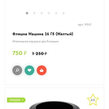
1
2
3
4
5
6
арт. 9961
Флешка Машина 16 Гб (Желтый)
Маленькая игрушка для больших
750
₽
1 250
₽
5.0