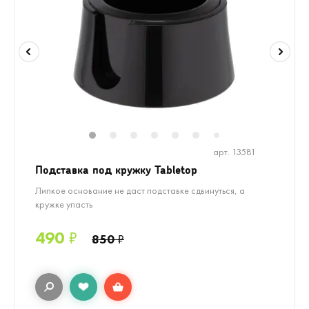
1
2
3
4
5
6
7
арт. 13581
Подставка под кружку Tabletop
Липкое основание не даст подставке сдвинуться, а
кружке упасть
490
₽
850
₽