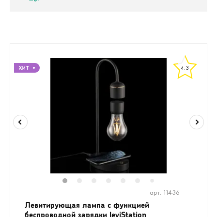
4.3
1
2
3
4
5
6
8
9
7
арт. 11436
Левитирующая лампа с функцией
беспроводной зарядки leviStation