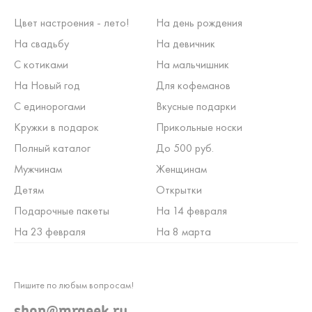
Цвет настроения - лето!
На день рождения
На свадьбу
На девичник
С котиками
На мальчишник
На Новый год
Для кофеманов
С единорогами
Вкусные подарки
Кружки в подарок
Прикольные носки
Полный каталог
До 500 руб.
Мужчинам
Женщинам
Детям
Открытки
Подарочные пакеты
На 14 февраля
На 23 февраля
На 8 марта
Пишите по любым вопросам!
shop@mrgeek.ru