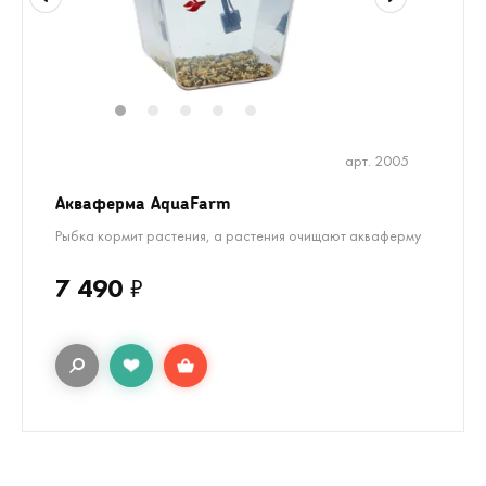
1
2
3
4
5
арт. 2005
Акваферма AquaFarm
Рыбка кормит растения, а растения очищают акваферму
7 490
₽