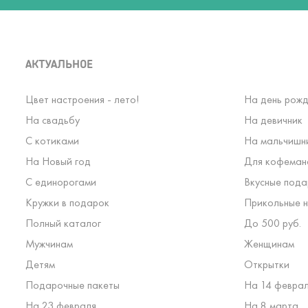
АКТУАЛЬНОЕ
Цвет настроения - лето!
На день рожд
На свадьбу
На девичник
С котиками
На мальчишн
На Новый год
Для кофеман
С единорогами
Вкусные пода
Кружки в подарок
Прикольные н
Полный каталог
До 500 руб.
Мужчинам
Женщинам
Детям
Открытки
Подарочные пакеты
На 14 февра
На 23 февраля
На 8 марта