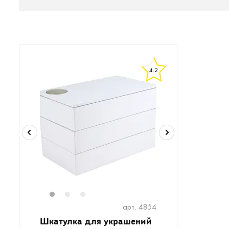
4.2
1
2
3
арт. 4854
Шкатулка для украшений