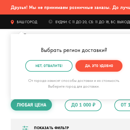
Друзья! Мы не принимаем розничные заказы. До лучших
ВАШ ГОРОД
БУДНИ: С 11 ДО 20, СБ: 11 ДО 18, ВС: ВЫХ
Выбрать регион доставки
?
КАТАЛОГ Т
НЕТ, ОТВАЛИТЕ!
ДА, ЭТО УДОБНО
Главная
Подарки маме
Дорогой подарок маме
От города зависят способы доставки и их стоимость.
Дорогой подарок
Выберите город для доставки.
ЛЮБАЯ ЦЕНА
ДО 1 000 ₽
ОТ 
ПОКАЗАТЬ ФИЛЬТР