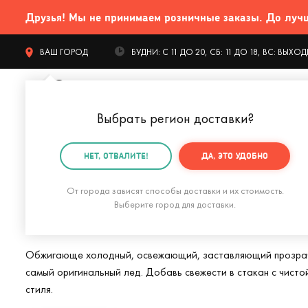
Друзья! Мы не принимаем розничные заказы. До лучших
ВАШ ГОРОД
БУДНИ: С 11 ДО 20, СБ: 11 ДО 18, ВС: ВЫХ
Выбрать регион доставки
?
КАТАЛОГ Т
НЕТ, ОТВАЛИТЕ!
ДА, ЭТО УДОБНО
Главная
Дом и офис
Бар
Формы для льда
От города зависят способы доставки и их стоимость.
Прикольные форм
Выберите город для доставки.
Обжигающе холодный, освежающий, заставляющий прозрачное
самый оригинальный лед. Добавь свежести в стакан с чисто
стиля.