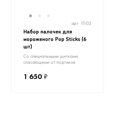
1
2
3
арт. 11102
Набор палочек для
мороженого Pop Sticks (6
шт)
Со специальными щитками,
спасающими от подтеков
1 650
₽