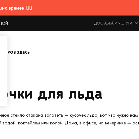
 времен 🤷‍♂️
ДОСТАВКА И УСЛУГИ
ОДНОЙ
ОВАРОВ ЗДЕСЬ
очки для льда
 стекло стакана запотеть — кусочек льда, вот что нужно нам в
й водой, коктейлем или колой. Дома, в офисе, на вечеринке — о