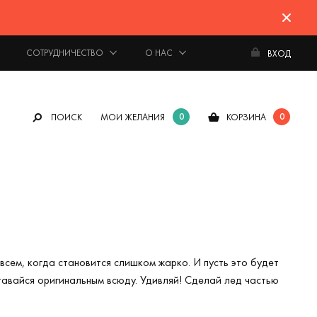
СОТРУДНИЧЕСТВО
О НАС
ВХОД
0
0
ПОИСК
МОИ ЖЕЛАНИЯ
КОРЗИНА
сем, когда становится слишком жарко. И пусть это будет
ставайся оригинальным всюду. Удивляй! Сделай лед частью