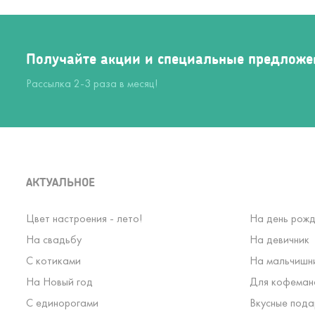
Получайте акции и специальные предложе
Рассылка 2-3 раза в месяц!
АКТУАЛЬНОЕ
Цвет настроения - лето!
На день рожд
На свадьбу
На девичник
С котиками
На мальчишн
На Новый год
Для кофеман
С единорогами
Вкусные пода