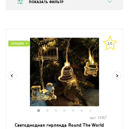
ПОКАЗАТЬ ФИЛЬТР
5.0
1
2
3
4
5
6
8
7
арт. 13187
Светодиодная гирлянда Round The World