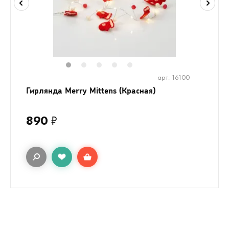
1
2
3
4
5
арт. 16100
Гирлянда Merry Mittens (Красная)
890
₽