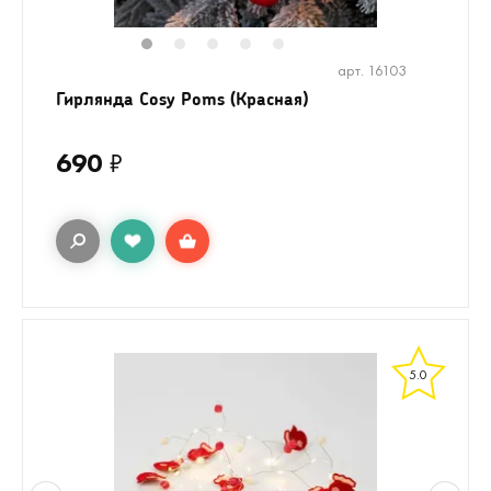
1
2
3
4
5
арт. 16103
Гирлянда Cosy Poms (Красная)
690
₽
5.0