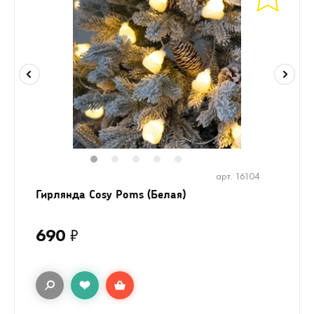
1
2
3
4
5
арт. 16104
Гирлянда Cosy Poms (Белая)
690
₽