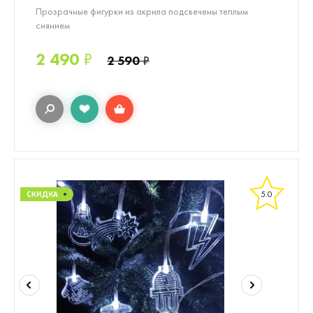
Прозрачные фигурки из акрила подсвечены теплым
сиянием
2 490
₽
2 590
₽
5.0