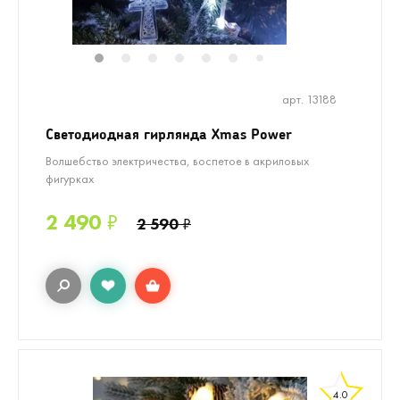
1
2
3
4
5
6
8
9
7
арт. 13188
Светодиодная гирлянда Xmas Power
Волшебство электричества, воспетое в акриловых
фигурках
2 490
₽
2 590
₽
4.0