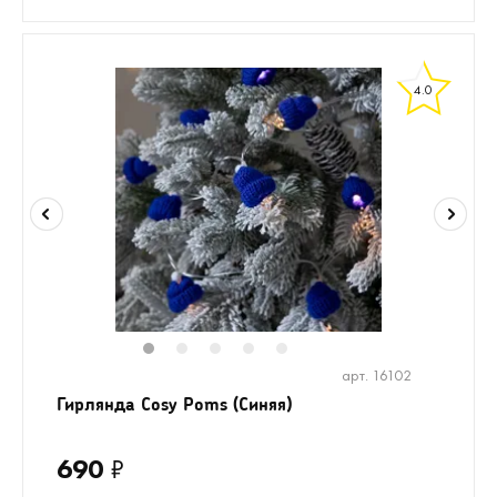
4.0
1
2
3
4
5
арт. 16102
Гирлянда Cosy Poms (Синяя)
690
₽