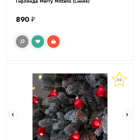
Гирлянда Merry Mittens (Синяя)
890
₽
5.0