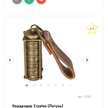
4.0
1
2
3
4
5
6
8
9
7
арт. 5150
Кардридер Cryptex (Латунь)