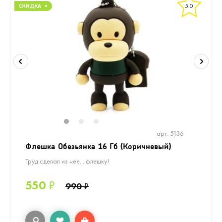
5.0
1
2
3
арт. 5136
Флешка Обезьянка 16 Гб (Коричневый)
Труд сделал из нее... флешку!
550
₽
990
₽