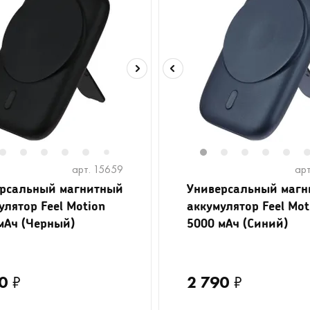
2
3
4
5
6
8
9
10
11
1
12
2
13
3
4
5
7
арт. 15659
арт
рсальный магнитный
Универсальный маг
улятор Feel Motion
аккумулятор Feel Mot
мАч (Черный)
5000 мАч (Синий)
0
₽
2 790
₽