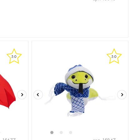
5.0
5.0
6
1
2
3