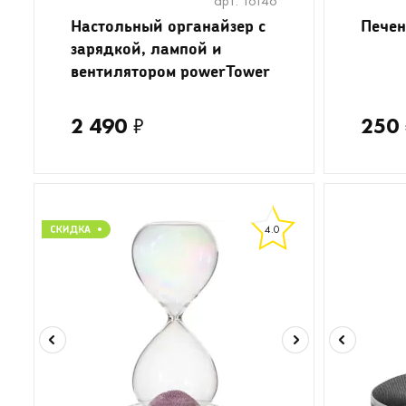
арт. 16146
Настольный органайзер с
Печен
зарядкой, лампой и
вентилятором powerTower
2 490
₽
250
4.0