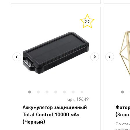
5.0
1
2
3
4
5
6
8
9
1
7
арт. 15649
Аккумулятор защищенный
Фотор
Total Control 10000 мАч
(Золо
(Черный)
Со сте
которы