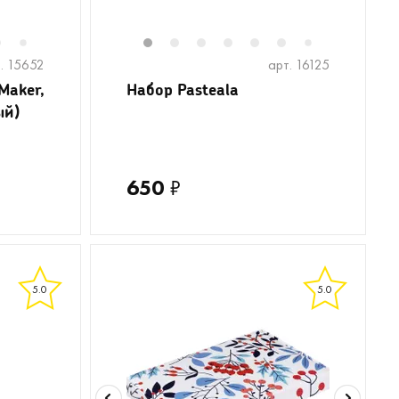
6
8
9
10
1
2
3
4
5
6
8
7
7
. 15652
арт. 16125
Maker,
Набор Pasteala
ый)
650
₽
5.0
5.0