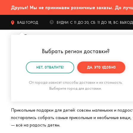
Друзья! Мы не принимаем розничные заказы. До лучших
ВАШ ГОРОД
БУДНИ: С 11 ДО 20, СБ: 11 ДО 18, ВС: ВЫХ
Выбрать регион доставки
?
КАТАЛОГ Т
НЕТ, ОТВАЛИТЕ!
ДА, ЭТО УДОБНО
Главная
Подарки для детей
От города зависят способы доставки и их стоимость.
Интересные подар
Выберите город для доставки.
Прикольные подарки для детей: совсем маленьких и подрост
постарались собрать самые прикольные и необычные вещи, ч
— всё на радость детям.