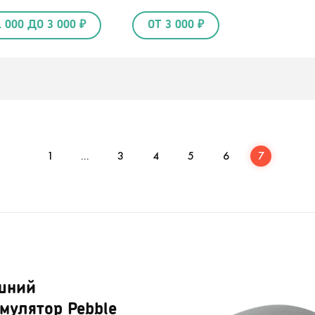
1 000 ДО 3 000 ₽
ОТ 3 000 ₽
1
...
3
4
5
6
7
шний
мулятор Pebble