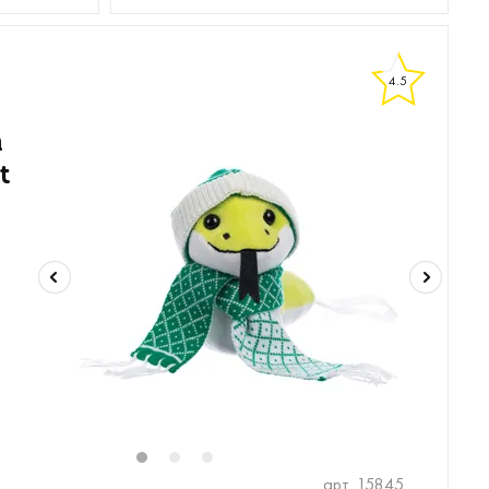
4.5
а
t
1
2
3
арт. 15845