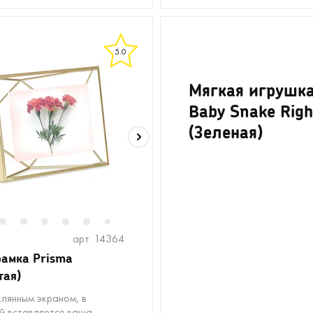
5.0
Мягкая игрушк
Baby Snake Righ
(Зеленая)
2
3
4
5
6
8
9
10
7
арт. 14364
амка Prisma
тая)
клянным экраном, в
й вставляется ваша