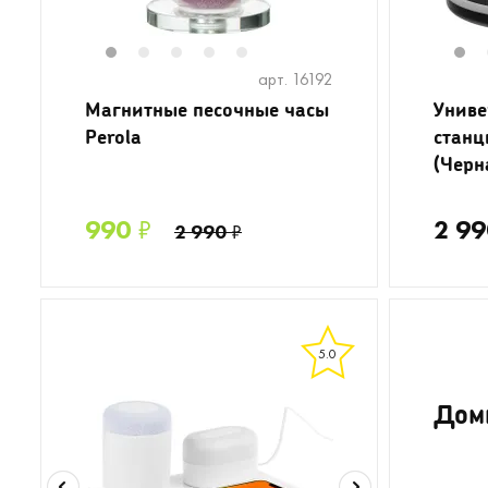
1
2
3
4
5
1
арт. 16192
Магнитные песочные часы
Униве
Perola
станц
(Черн
990
₽
2 99
2 990
₽
5.0
Доми