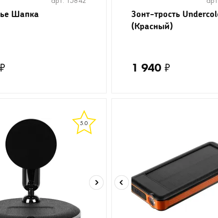
арт. 15842
арт
ье Шапка
Зонт-трость Undercol
(Красный)
₽
1 940
₽
5.0