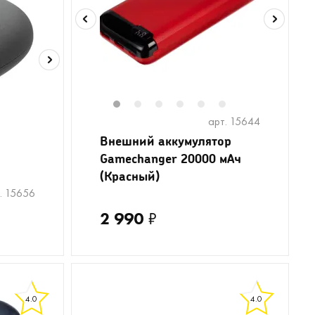
1
2
3
4
5
6
арт. 15644
Внешний аккумулятор
Gamechanger 20000 мАч
(Красный)
. 15656
2 990
₽
4.0
4.0