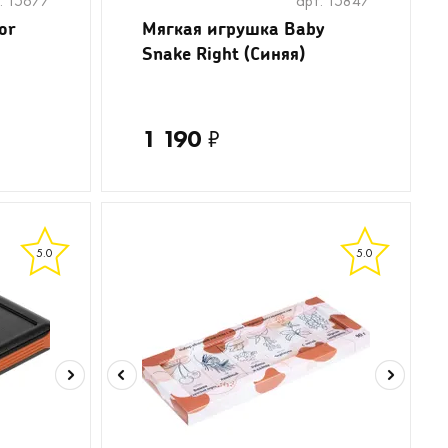
. 15677
арт. 15847
or
Мягкая игрушка Baby
Snake Right (Синяя)
1 190
₽
5.0
5.0