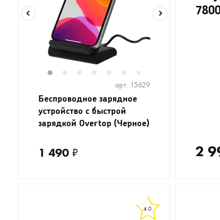
7800
1
2
3
4
5
6
8
7
арт. 15629
Беспроводное зарядное
устройство с быстрой
зарядкой Overtop (Черное)
2 9
1 490
₽
4.0