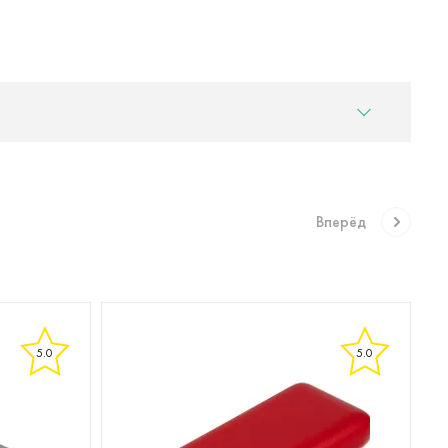
Вперёд
5.0
5.0