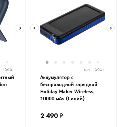
6
8
9
10
11
1
12
2
13
3
14
4
5
6
8
9
1
7
7
. 15661
арт. 15654
нитный
Аккумулятор с
ion
беспроводной зарядкой
Holiday Maker Wireless,
10000 мАч (Синий)
2 490
₽