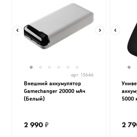
1
2
3
4
5
6
1
арт. 15646
Внешний аккумулятор
Униве
Gamechanger 20000 мАч
аккум
(Белый)
5000 
2 990
₽
2 79