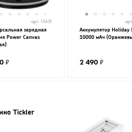
2
3
4
5
6
8
9
10
11
1
2
3
4
5
7
арт. 15631
арт
рсальная зарядная
Аккумулятор Holiday 
ия Power Canvas
10000 мАч (Оранжев
ая)
0
₽
2 490
₽
но Tickler