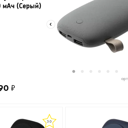
 мАч (Серый)
1
2
3
4
5
6
арт
90
₽
5.0