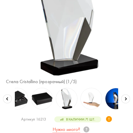
Стела Cristallino (прозрачный) (
1
/5)
Сте
Артикул 16213
В НАЛИЧИИ:
71
ШТ.
Нужно много?