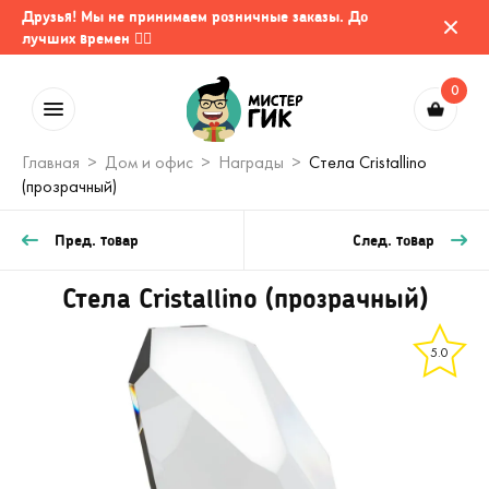
Друзья! Мы не принимаем розничные заказы. До
лучших времен 🤷‍♂️
0
Главная
Дом и офис
Награды
Стела Cristallino
(прозрачный)
Пред. товар
След. товар
Стела Cristallino (прозрачный)
5.0