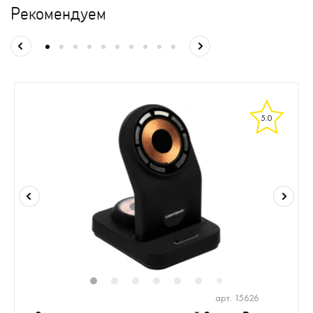
Рекомендуем
5.0
1
2
3
4
5
6
8
9
10
1
7
арт. 15626