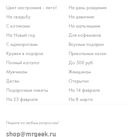
Цвет настроения - лето!
На день рождения
На свадьбу
На девичник
С котиками
На мальчишник
На Новый год
Для кофеманов
С единорогами
Вкусные подарки
Кружки в подарок
Прикольные носки
Полный каталог
До 500 руб.
Мужчинам
Женщинам
Детям
Открытки
Подарочные пакеты
На 14 февраля
На 23 февраля
На 8 марта
Пишите по любым вопросам!
shop@mrgeek.ru