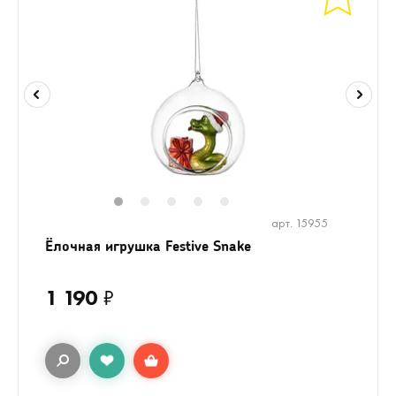
1
2
3
4
5
арт. 15955
Ёлочная игрушка Festive Snake
1 190
₽