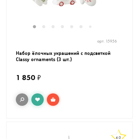
1
2
3
4
5
6
8
9
10
11
7
арт. 15956
Набор ёлочных украшений с подсветкой
Classy ornaments (3 шт.)
1 850
₽
4.0