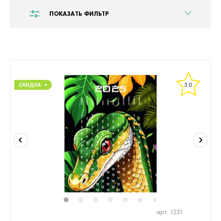
ПОКАЗАТЬ ФИЛЬТР
5.0
1
2
3
4
5
6
8
7
арт. 1251