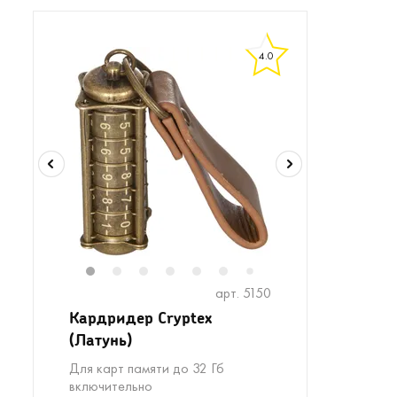
4.0
1
2
3
4
5
6
8
9
7
арт. 5150
Кардридер Cryptex
(Латунь)
Для карт памяти до 32 Гб
включительно