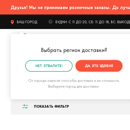
Друзья! Мы не принимаем розничные заказы. До лучших
ВАШ ГОРОД
БУДНИ: С 11 ДО 20, СБ: 11 ДО 18, ВС: ВЫХ
Выбрать регион доставки
?
КАТАЛОГ Т
НЕТ, ОТВАЛИТЕ!
ДА, ЭТО УДОБНО
Главная
Подарки на выпускной
Подарки на выпуск
От города зависят способы доставки и их стоимость.
Подарки на выпус
Выберите город для доставки.
ПОКАЗАТЬ ФИЛЬТР