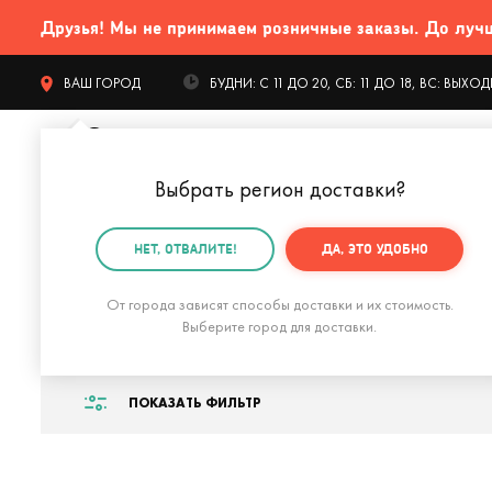
Друзья! Мы не принимаем розничные заказы. До лучших
ВАШ ГОРОД
БУДНИ: С 11 ДО 20, СБ: 11 ДО 18, ВС: ВЫХ
Выбрать регион доставки
?
КАТАЛОГ Т
НЕТ, ОТВАЛИТЕ!
ДА, ЭТО УДОБНО
Главная
Подарок дочке
Подарок дочке на День 
От города зависят способы доставки и их стоимость.
Подарок дочке на
Выберите город для доставки.
ПОКАЗАТЬ ФИЛЬТР