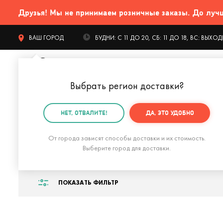
Друзья! Мы не принимаем розничные заказы. До лучших
ВАШ ГОРОД
БУДНИ: С 11 ДО 20, СБ: 11 ДО 18, ВС: ВЫХ
Выбрать регион доставки
?
КАТАЛОГ Т
НЕТ, ОТВАЛИТЕ!
ДА, ЭТО УДОБНО
Главная
Подарки жене
Подарок жене на годовщин
От города зависят способы доставки и их стоимость.
Подарок жене на
Выберите город для доставки.
ПОКАЗАТЬ ФИЛЬТР