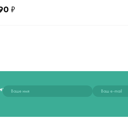
90
₽
ния