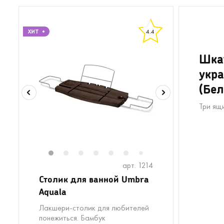
4.4
Шка
укра
(Бе
Три ящ
1
2
3
4
5
6
8
9
10
11
1
7
арт. 1214
Столик для ванной Umbra
Aquala
Лакшери-столик для любителей
понежиться. Бамбук