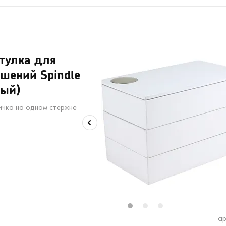
тулка для
шений Spindle
лый)
ичка на одном стержне
2
13
14
15
16
17
18
19
20
21
22
23
24
25
26
2
1
2
3
ар