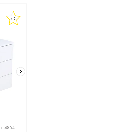
4.2
7
28
29
30
31
32
33
34
35
36
37
38
39
40
т. 4854