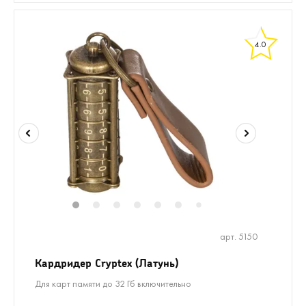
4.0
1
2
3
4
5
6
8
9
7
арт. 5150
Кардридер Cryptex (Латунь)
Для карт памяти до 32 Гб включительно