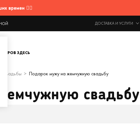
 времен 🤷‍♂️
ДОСТАВКА И УСЛУГИ
ОДНОЙ
ОВАРОВ ЗДЕСЬ
у свадьбы
Подарок мужу на жемчужную свадьбу
 жемчужную свадьбу