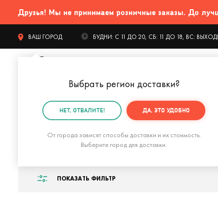
Друзья! Мы не принимаем розничные заказы. До лучших
ВАШ ГОРОД
БУДНИ: С 11 ДО 20, СБ: 11 ДО 18, ВС: ВЫХ
Выбрать регион доставки
?
КАТАЛОГ Т
НЕТ, ОТВАЛИТЕ!
ДА, ЭТО УДОБНО
Главная
Подарки мужу
Подарок мужу на годовщин
От города зависят способы доставки и их стоимость.
Подарок мужу на
Выберите город для доставки.
ПОКАЗАТЬ ФИЛЬТР