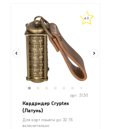
4.0
1
2
3
4
5
6
8
9
7
арт. 5150
Кардридер Cryptex
(Латунь)
Для карт памяти до 32 Гб
включительно