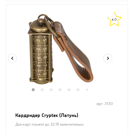
4.0
1
2
3
4
5
6
8
9
7
арт. 5150
Кардридер Cryptex (Латунь)
Для карт памяти до 32 Гб включительно