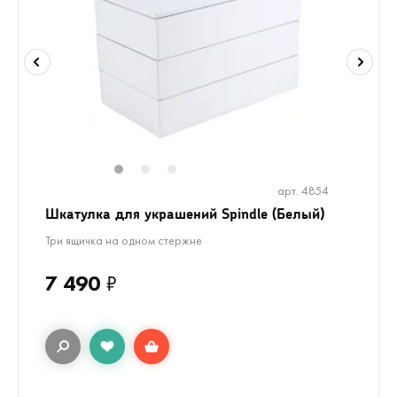
1
2
3
арт. 4854
Шкатулка для украшений Spindle (Белый)
Три ящичка на одном стержне
7 490
₽