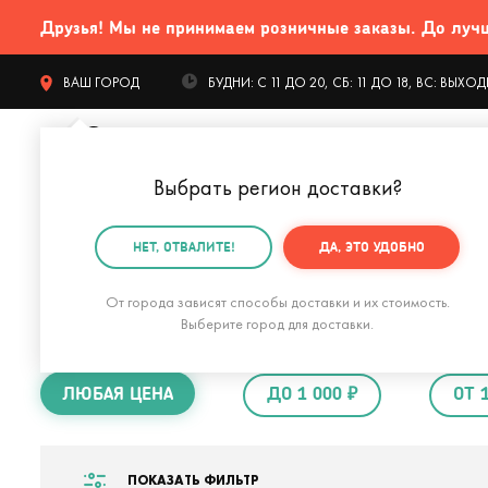
Друзья! Мы не принимаем розничные заказы. До лучших
ВАШ ГОРОД
БУДНИ: С 11 ДО 20, СБ: 11 ДО 18, ВС: ВЫХ
Выбрать регион доставки
?
КАТАЛОГ Т
НЕТ, ОТВАЛИТЕ!
ДА, ЭТО УДОБНО
Главная
Подарки девушке
Подарок на 30 лет дев
От города зависят способы доставки и их стоимость.
Подарок на 30 ле
Выберите город для доставки.
ЛЮБАЯ ЦЕНА
ДО 1 000 ₽
ОТ 
ПОКАЗАТЬ ФИЛЬТР