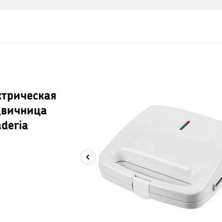
ктрическая
двичница
deria
2
13
14
15
16
17
18
19
20
21
22
23
24
25
26
2