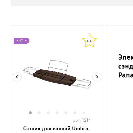
4.4
Эле
сэн
Pana
1
2
3
4
5
6
8
9
10
11
1
7
арт. 1214
Столик для ванной Umbra