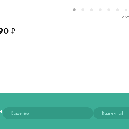
1
2
3
4
5
6
7
арт
90
₽
ния