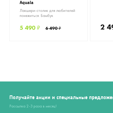
Aquala
Лакшери-столик для любителей
понежиться. Бамбук
2 4
5 490
₽
6 490
₽
Получайте акции и специальные предложе
Рассылка 2-3 раза в месяц!