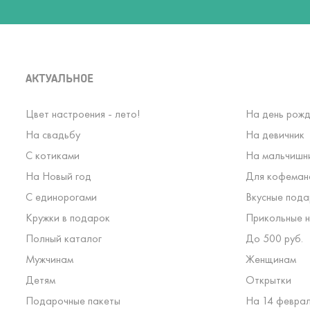
АКТУАЛЬНОЕ
Цвет настроения - лето!
На день рожд
На свадьбу
На девичник
С котиками
На мальчишн
На Новый год
Для кофеман
С единорогами
Вкусные пода
Кружки в подарок
Прикольные н
Полный каталог
До 500 руб.
Мужчинам
Женщинам
Детям
Открытки
Подарочные пакеты
На 14 февра