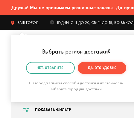
Друзья! Мы не принимаем розничные заказы. До лучших
ВАШ ГОРОД
БУДНИ: С 11 ДО 20, СБ: 11 ДО 18, ВС: ВЫХ
Выбрать регион доставки
?
КАТАЛОГ Т
НЕТ, ОТВАЛИТЕ!
ДА, ЭТО УДОБНО
Главная
Подарки маме
Подарок маме на день ро
От города зависят способы доставки и их стоимость.
Подарок на 75 ле
Выберите город для доставки.
ПОКАЗАТЬ ФИЛЬТР