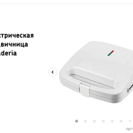
ктрическая
двичница
deria
1
2
3
4
5
6
7
арт