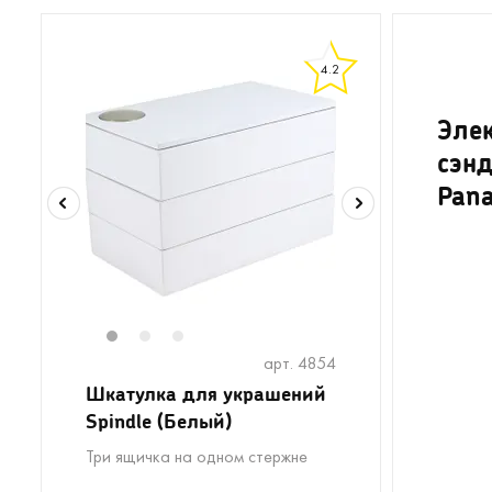
4.2
Эле
сэн
Pana
1
2
3
арт. 4854
Шкатулка для украшений
Spindle (Белый)
Три ящичка на одном стержне