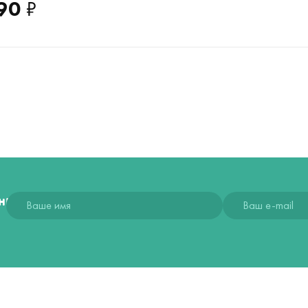
90
₽
ния