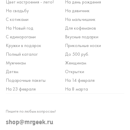
Цвет настроения - лето!
На день рождения
На свадьбу
На девичник
С котиками
На мальчишник
На Новый год
Для кофеманов
С единорогами
Вкусные подарки
Кружки в подарок
Прикольные носки
Полный каталог
До 500 руб.
Мужчинам
Женщинам
Детям
Открытки
Подарочные пакеты
На 14 февраля
На 23 февраля
На 8 марта
Пишите по любым вопросам!
shop@mrgeek.ru