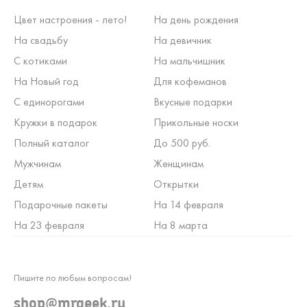
Цвет настроения - лето!
На день рождения
На свадьбу
На девичник
С котиками
На мальчишник
На Новый год
Для кофеманов
С единорогами
Вкусные подарки
Кружки в подарок
Прикольные носки
Полный каталог
До 500 руб.
Мужчинам
Женщинам
Детям
Открытки
Подарочные пакеты
На 14 февраля
На 23 февраля
На 8 марта
Пишите по любым вопросам!
shop@mrgeek.ru