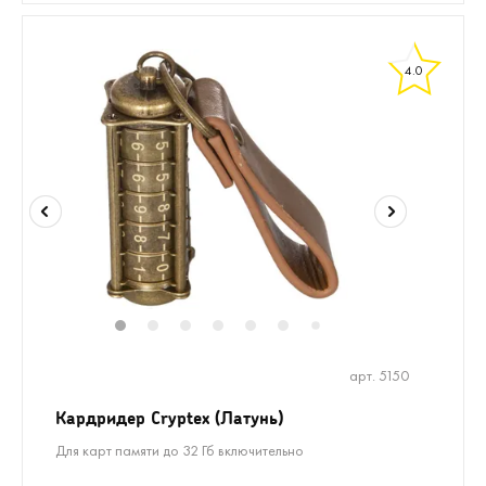
4.0
1
2
3
4
5
6
8
9
7
арт. 5150
Кардридер Cryptex (Латунь)
Для карт памяти до 32 Гб включительно