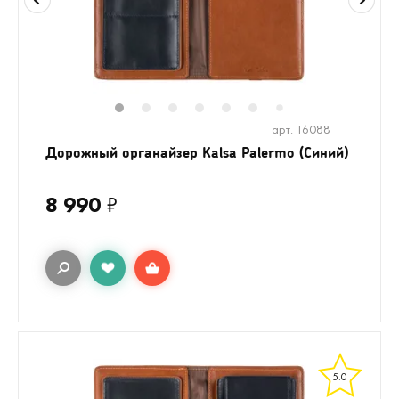
1
2
3
4
5
6
8
9
10
1
7
арт. 16088
Дорожный органайзер Kalsa Palermo (Синий)
8 990
₽
5.0