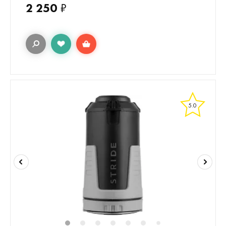
2 250
₽
5.0
1
2
3
4
5
6
8
9
10
1
7