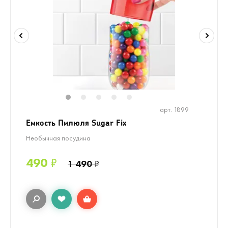
1
2
3
4
5
арт. 1899
Емкость Пилюля Sugar Fix
Необычная посудина
490
₽
1 490
₽