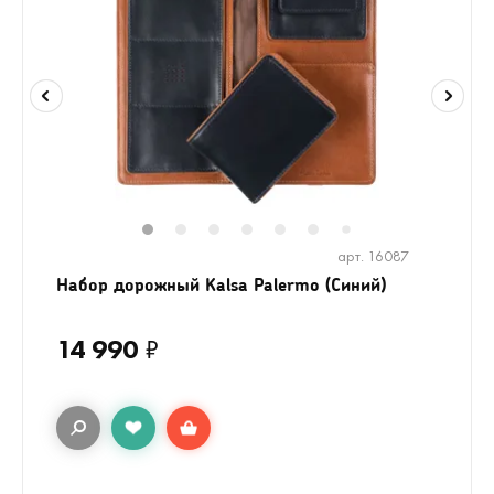
1
2
3
4
5
6
8
9
10
1
7
арт. 16087
Набор дорожный Kalsa Palermo (Синий)
14 990
₽