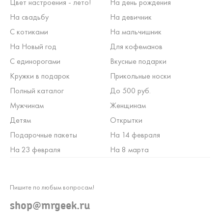
Цвет настроения - лето!
На день рождения
На свадьбу
На девичник
С котиками
На мальчишник
На Новый год
Для кофеманов
С единорогами
Вкусные подарки
Кружки в подарок
Прикольные носки
Полный каталог
До 500 руб.
Мужчинам
Женщинам
Детям
Открытки
Подарочные пакеты
На 14 февраля
На 23 февраля
На 8 марта
Пишите по любым вопросам!
shop@mrgeek.ru