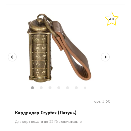
4.0
1
2
3
4
5
6
8
9
7
арт. 5150
Кардридер Cryptex (Латунь)
Для карт памяти до 32 Гб включительно