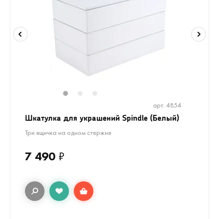
1
2
3
арт. 4854
Шкатулка для украшений Spindle (Белый)
Три ящичка на одном стержне
7 490
₽