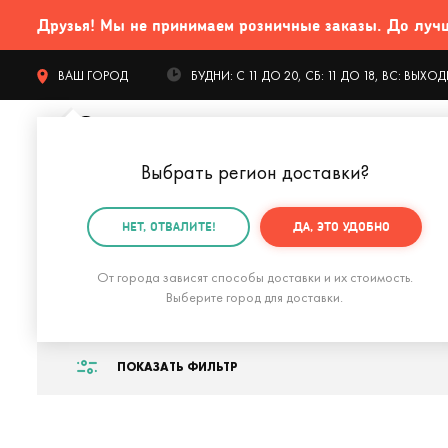
Друзья! Мы не принимаем розничные заказы. До лучших
ВАШ ГОРОД
БУДНИ: С 11 ДО 20, СБ: 11 ДО 18, ВС: ВЫХ
Выбрать регион доставки
?
КАТАЛОГ Т
НЕТ, ОТВАЛИТЕ!
ДА, ЭТО УДОБНО
Главная
Подарок солдату
Подарок солдату на Н
От города зависят способы доставки и их стоимость.
Подарок солдату 
Выберите город для доставки.
ПОКАЗАТЬ ФИЛЬТР