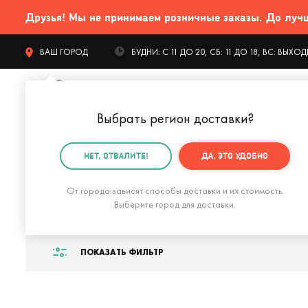
Друзья! Мы не принимаем розничные заказы. До лучших
ВАШ ГОРОД
БУДНИ: С 11 ДО 20, СБ: 11 ДО 18, ВС: ВЫХ
Выбрать регион доставки
?
КАТАЛОГ Т
НЕТ, ОТВАЛИТЕ!
ДА, ЭТО УДОБНО
Главная
Подарок свекрови
Подарки свекрови на 
От города зависят способы доставки и их стоимость.
Подарки свекрови
Выберите город для доставки.
ПОКАЗАТЬ ФИЛЬТР