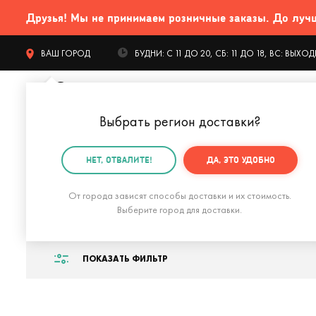
Друзья! Мы не принимаем розничные заказы. До лучших
ВАШ ГОРОД
БУДНИ: С 11 ДО 20, СБ: 11 ДО 18, ВС: ВЫХ
Выбрать регион доставки
?
КАТАЛОГ Т
НЕТ, ОТВАЛИТЕ!
ДА, ЭТО УДОБНО
Главная
Подарки зятю
Подарки зятю на День рож
От города зависят способы доставки и их стоимость.
Подарки зятю на 
Выберите город для доставки.
ПОКАЗАТЬ ФИЛЬТР