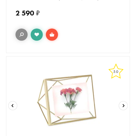
2 590
₽
5.0