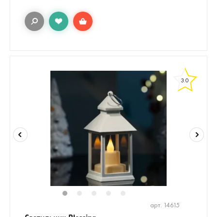
3.0
1
2
3
4
5
арт. 14615