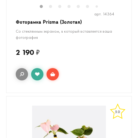
1
2
3
4
5
6
8
9
10
7
арт. 14364
Фоторамка Prisma (Золотая)
Со стеклянным экраном, в который вставляется ваша
фотография
2 190
₽
5.0