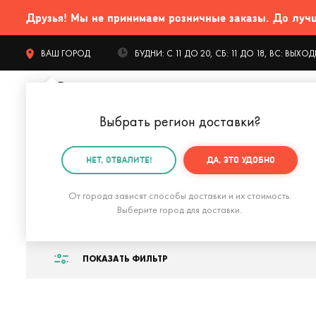
Друзья! Мы не принимаем розничные заказы. До лучших
ВАШ ГОРОД
БУДНИ: С 11 ДО 20, СБ: 11 ДО 18, ВС: ВЫХ
Выбрать регион доставки
?
КАТАЛОГ Т
НЕТ, ОТВАЛИТЕ!
ДА, ЭТО УДОБНО
Главная
Бренды
Raspberry Pi
От города зависят способы доставки и их стоимость.
Raspberry Pi
Выберите город для доставки.
ПОКАЗАТЬ ФИЛЬТР