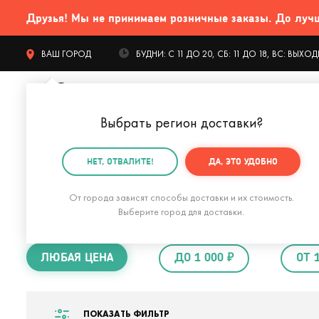
Друзья! Мы не принимаем розничные заказы. До лучших
ВАШ ГОРОД
БУДНИ: С 11 ДО 20, СБ: 11 ДО 18, ВС: ВЫХ
Выбрать регион доставки
?
КАТАЛОГ Т
НЕТ, ОТВАЛИТЕ!
ДА, ЭТО УДОБНО
Главная
Подарки парню
Романтический подарок 
От города зависят способы доставки и их стоимость.
Романтический п
Выберите город для доставки.
ЛЮБАЯ ЦЕНА
ДО 1 000 ₽
ОТ 
ПОКАЗАТЬ ФИЛЬТР