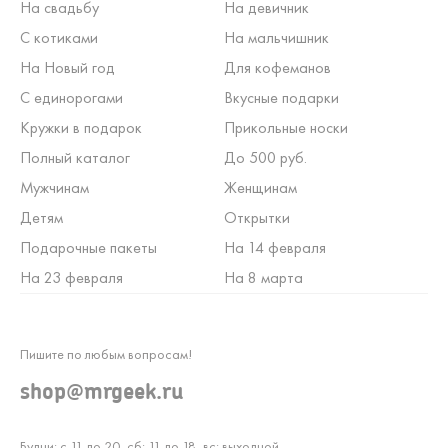
На свадьбу
На девичник
С котиками
На мальчишник
На Новый год
Для кофеманов
С единорогами
Вкусные подарки
Кружки в подарок
Прикольные носки
Полный каталог
До 500 руб.
Мужчинам
Женщинам
Детям
Открытки
Подарочные пакеты
На 14 февраля
На 23 февраля
На 8 марта
Пишите по любым вопросам!
shop@mrgeek.ru
Будни: с 11 до 20, сб: 11 до 18, вс: выходной