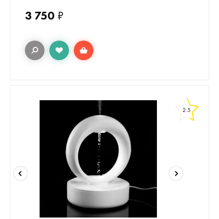
3 750
₽
2.5