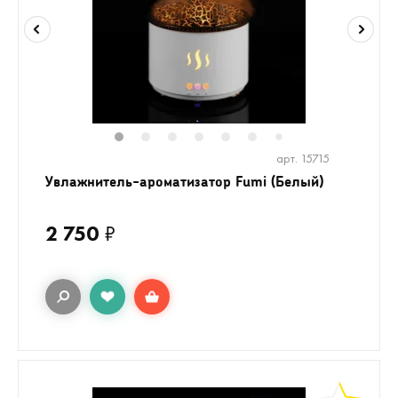
1
2
3
4
5
6
8
9
10
1
7
арт. 15715
Увлажнитель-ароматизатор Fumi (Белый)
2 750
₽