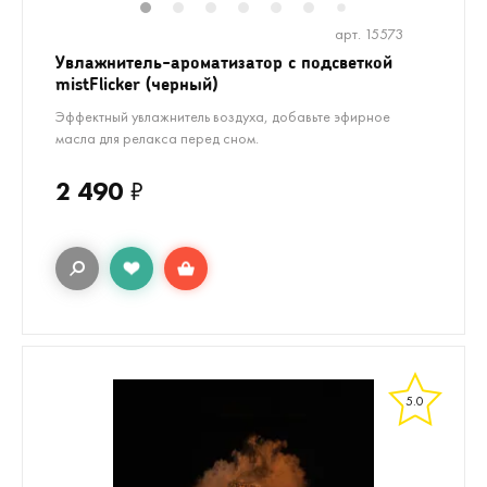
1
2
3
4
5
6
8
9
10
7
арт. 15573
Увлажнитель-ароматизатор с подсветкой
mistFlicker (черный)
Эффектный увлажнитель воздуха, добавьте эфирное
масла для релакса перед сном.
2 490
₽
5.0