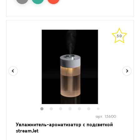
5.0
1
2
3
4
5
6
8
9
10
1
7
арт. 15600
Увлажнитель-ароматизатор с подсветкой
streamJet