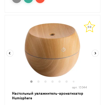
5.0
1
2
3
4
5
6
7
арт. 15344
Настольный увлажнитель-ароматизатор
Humisphere