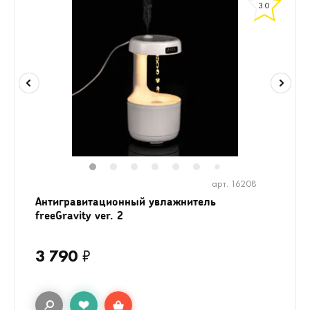
3.0
1
2
3
4
5
6
8
9
10
1
7
арт. 16208
Антигравитационный увлажнитель
freeGravity ver. 2
3 790
₽