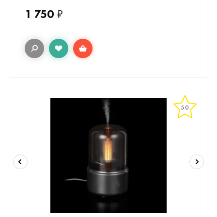
1 750
₽
5.0