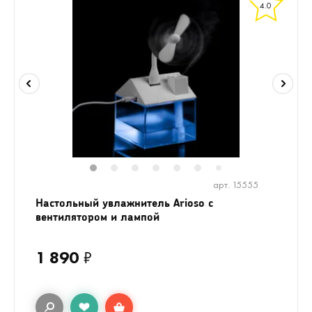
4.0
1
2
3
4
5
6
8
9
10
1
7
арт. 15555
Настольный увлажнитель Arioso с
вентилятором и лампой
1 890
₽