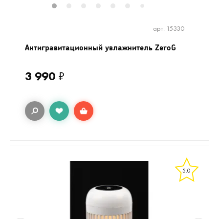
1
2
3
4
5
6
8
9
10
11
7
арт. 15330
Антигравитационный увлажнитель ZeroG
3 990
₽
5.0