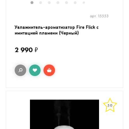
1
2
3
4
5
6
8
9
10
11
7
арт. 15553
Увлажнитель-ароматизатор Fire Flick с
имитацией пламени (Черный)
2 990
₽
5.0