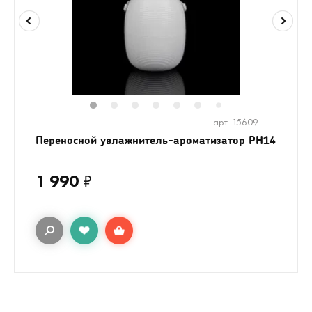
1
2
3
4
5
6
8
9
10
1
7
арт. 15609
Переносной увлажнитель-ароматизатор PH14
1 990
₽