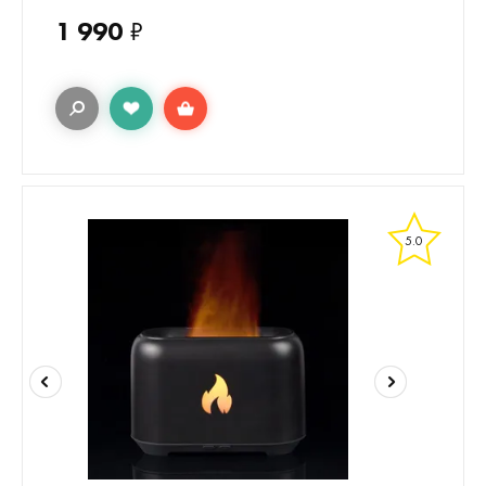
1 990
₽
5.0