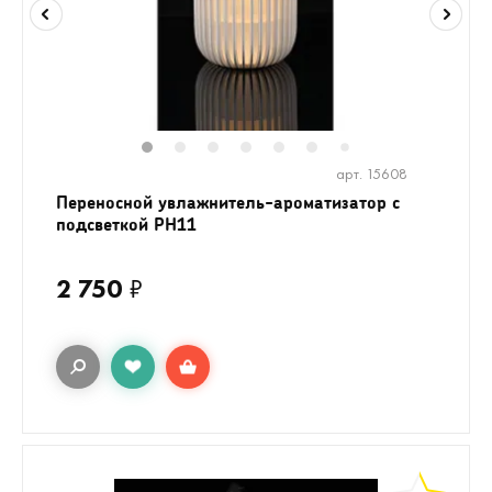
1
2
3
4
5
6
8
9
7
арт. 15608
Переносной увлажнитель-ароматизатор с
подсветкой PH11
2 750
₽