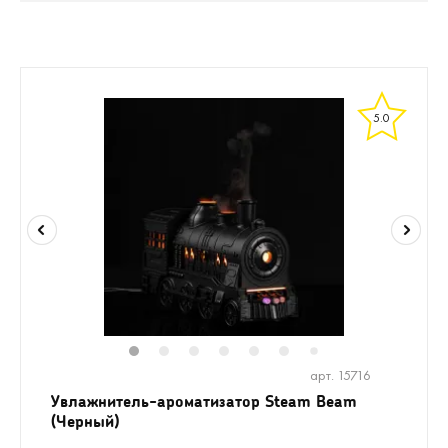
5.0
1
2
3
4
5
6
8
9
10
1
7
арт. 15716
Увлажнитель-ароматизатор Steam Beam
(Черный)