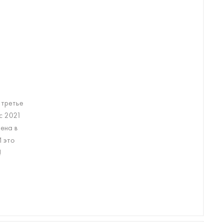
 третье
 с 2021
ена в
 это
!