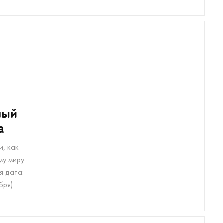
ный
а
и, как
му миру
я дата:
бря).