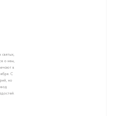
 святых,
се о нем,
мечают в
оября. С
рий, но
овод
адостей.