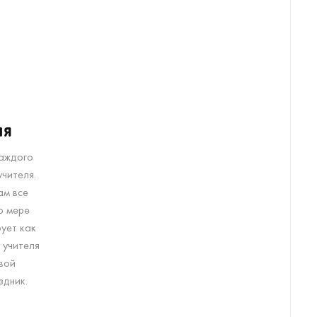
ля
каждого
учителя.
ам все
о мере
ует как
 учителя
вой
здник.