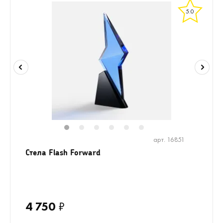
5.0
1
2
3
4
5
6
арт. 16851
Стела Flash Forward
4 750
₽