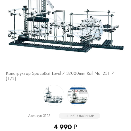
Ко
(
2
Конструктор SpaceRail Level 7 32000mm Rail No. 231-7
(
1
/2)
Артикул 3123
НЕТ В НАЛИЧИИ
4 990
₽