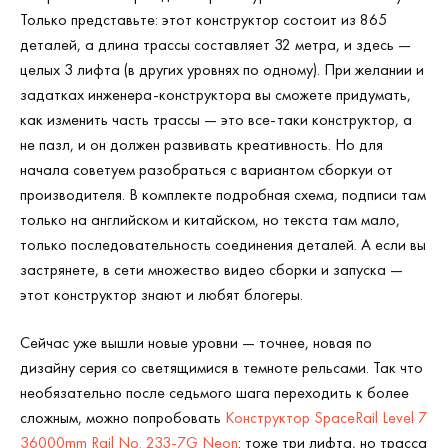
Только представьте: этот конструктор состоит из 865
деталей, а длина трассы составляет 32 метра, и здесь —
целых 3 лифта (в других уровнях по одному). При желании и
задатках инженера-конструктора вы сможете придумать,
как изменить часть трассы — это все-таки конструктор, а
не пазл, и он должен развивать креативность. Но для
начала советуем разобраться с вариантом сборкуи от
производителя. В комплекте подробная схема, подписи там
только на английском и китайском, но текста там мало,
только последовательность соединения деталей. А если вы
застрянете, в сети множество видео сборки и запуска —
этот конструктор знают и любят блогеры.
Сейчас уже вышли новые уровни — точнее, новая по
дизайну серия со светящимися в темноте рельсами. Так что
необязательно после седьмого шага переходить к более
сложным, можно попробовать
Конструктор SpaceRail Level 7
36000mm Rail No. 233-7G Neon
: тоже три лифта, но трасса