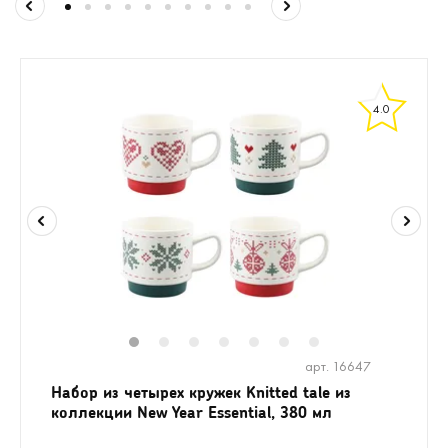
4.0
1
2
3
4
5
6
7
арт. 16647
Набор из четырех кружек Knitted tale из
коллекции New Year Essential, 380 мл