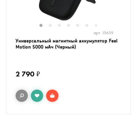
1
2
3
4
5
6
8
9
10
1
7
арт. 15659
Универсальный магнитный аккумулятор Feel
Motion 5000 мАч (Черный)
2 790
₽