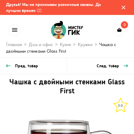
Друзья! Мы не принимаем розничные заказы. До
лучших времен 🤷‍♂️
0
Главная
Дом и офис
Кухня
Кружки
Чашка с
двойными стенками Glass First
Пред. товар
След. товар
Чашка с двойными стенками Glass
First
5.0