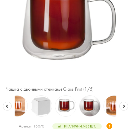
Чашка с двойными стенками Glass First (
1
/5)
Ча
Артикул 16070
В НАЛИЧИИ:
1436
ШТ.