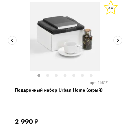
5.0
1
2
3
4
5
6
7
арт. 16817
Подарочный набор Urban Home (серый)
2 990
₽