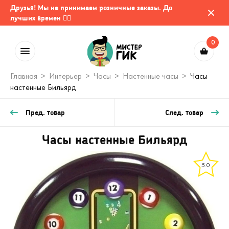
Друзья! Мы не принимаем розничные заказы. До
лучших времен 🤷‍♂️
0
Главная
Интерьер
Часы
Настенные часы
Часы
настенные Бильярд
Пред. товар
След. товар
Часы настенные Бильярд
5.0