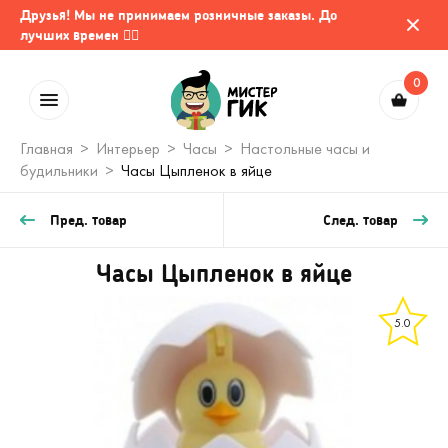
Друзья! Мы не принимаем розничные заказы. До
лучших времен 🤷‍♂️
0
Главная
Интерьер
Часы
Настольные часы и
будильники
Часы Цыпленок в яйце
Пред. товар
След. товар
Часы Цыпленок в яйце
5.0