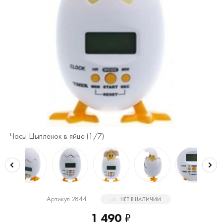
Часы Цыпленок в яйце (
1
/7)
Ча
Артикул 2844
НЕТ В НАЛИЧИИ
1 490
₽