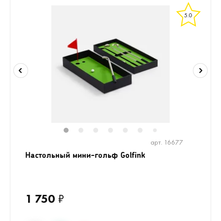
5.0
1
2
3
4
5
6
8
9
7
арт. 16677
Настольный мини-гольф Golfink
1 750
₽