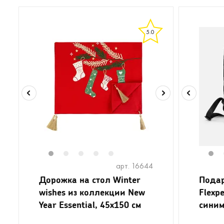
5.0
1
2
3
4
5
1
арт. 16644
Дорожка на стол Winter
Пода
wishes из коллекции New
Flexp
Year Essential, 45х150 см
синим