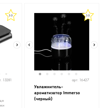
5.0
5.0
6
1
2
3
4
5
6
7
т. 13281
арт. 16427
Увлажнитель-
ароматизатор Immerso
(черный)
еще
чки