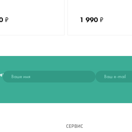
0
₽
1 990
₽
ния
СЕРВИС