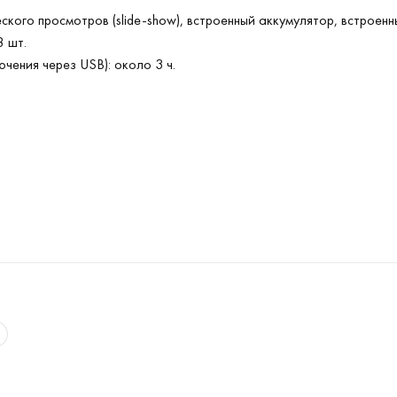
кого просмотров (slide-show), встроенный аккумулятор, встроенны
8 шт.
чения через USB): около 3 ч.