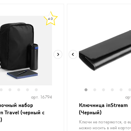
4.0
2
3
4
5
6
1
2
3
4
5
арт. 16794
ар
рочный набор
Ключница inStream
en Travel (черный с
(Черный)
)
Ключи не потеряются, а 
можно носить в ней карто