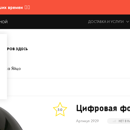
 времен 🤷‍♂️
ДОСТАВКА И УСЛУГИ
ОДНОЙ
ОВАРОВ ЗДЕСЬ
амка Яйцо
Цифровая фо
5.0
Артикул 2929
НЕТ В 