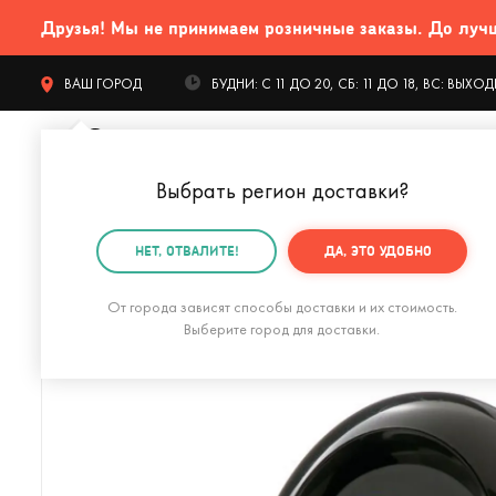
Друзья! Мы не принимаем розничные заказы. До лучших
ВАШ ГОРОД
БУДНИ: С 11 ДО 20, СБ: 11 ДО 18, ВС: ВЫХ
Выбрать регион доставки
?
КАТАЛОГ Т
НЕТ, ОТВАЛИТЕ!
ДА, ЭТО УДОБНО
Главная
Интерьер
Фоторамки
Цифровая фотор
От города зависят способы доставки и их стоимость.
Выберите город для доставки.
Фоторамка двухсторонняя Bellwood орех (26х31 см)