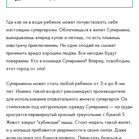
Где как не в воде ребенок может почувствовать себя
настоящим супергероем. Облачаешься в жилет Супермена,
выкидываешь вперед кулак и летишь, то есть плывешь
навстречу приключениям. Ни один злодей не сможет
причинить вреда хорошим людям. Все негодяи будут
повержены. Кто в команде Супермена? Вперед, освободим
этот город от зла!
Суперменом может стать любой ребенок от 3-х до 8-ми
лет. Именно такой возраст рекомендуют производители
для использования плавательного жилета супергероя. Он
стилизован под натуральную одежду Супермена — на груди
красуется перевернутый красный треугольник с буквой S.
Живот закрыт "кубиками" мышц. Стоит надеть такой жилет,
и у малыша прибавится уверенности в своих силах. Даже
если он пока что боится плавать. Перестать бояться и