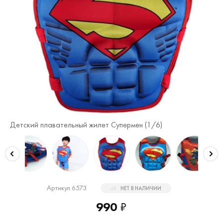
Детский плавательный жилет Супермен (
1
/6)
Де
Артикул 6573
НЕТ В НАЛИЧИИ
990
₽