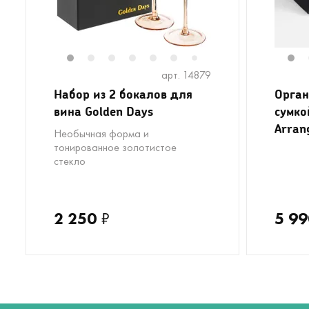
1
2
3
4
5
6
1
7
арт. 14879
Набор из 2 бокалов для
Орган
вина Golden Days
сумко
Arran
Необычная форма и
тонированное золотистое
стекло
2 250
₽
5 99