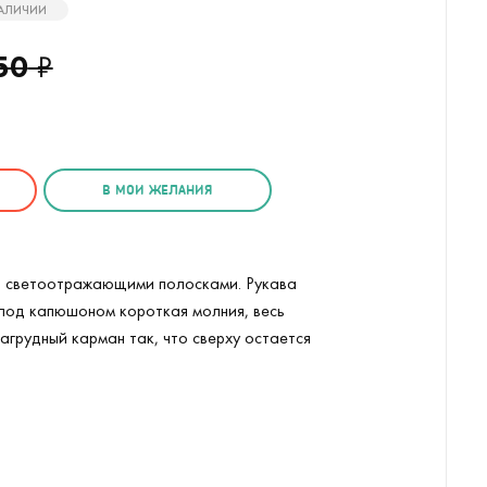
НАЛИЧИИ
50
₽
В МОИ ЖЕЛАНИЯ
о светоотражающими полосками. Рукава
 под капюшоном короткая молния, весь
агрудный карман так, что сверху остается
d (
2
/8)
Дождевик детский Mini Maxi Gree