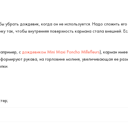
бы убрать дождевик, когда он не используется. Надо сложить его
нку так, чтобы внутренняя поверхность кармана стала внешней. Е
например, с
дождевиком Mini Maxi Poncho Millefleurs
), карман имее
у формируют рукава, на горловине молния, увеличивающая ее раз
пки.
тер;