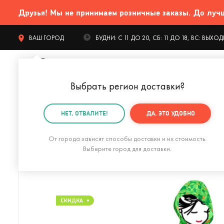
Друзья! Мы не принимаем розничные заказы. До лучших
ВАШ ГОРОД
БУДНИ: С 11 ДО 20, СБ: 11 ДО 18, ВС: ВЫХ
Выбрать регион доставки
?
КАТАЛОГ Т
НЕТ, ОТВАЛИТЕ!
ДА, ЭТО УДОБНО
Главная
Одежда и аксессуары
Аксессуары
Зон
От города зависят способы доставки и их стоимость.
Выберите город для доставки.
Дождевик детский Friends Pink