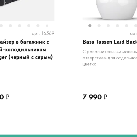
2
3
4
5
6
8
9
10
11
1
12
2
3
4
5
7
арт. 16569
арт
айзер в багажник с
Ваза Tassen Laid Bac
й-холодильником
С дополнительным мален
ger (черный с серым)
отверстием для отдельно
цветка
0
₽
7 990
₽