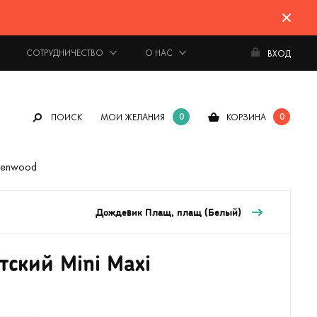
СОТРУДНИЧЕСТВО
О НАС
ВХОД
0
0
ПОИСК
МОИ ЖЕЛАНИЯ
КОРЗИНА
eenwood
Дождевик Плащ, плащ (Белый)
ский Mini Maxi