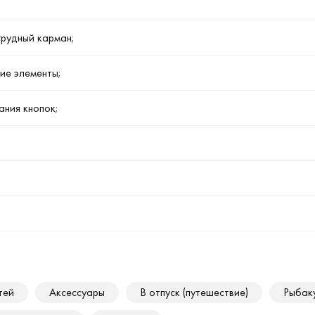
грудный карман;
ие элементы;
ания кнопок;
тей
Аксессуары
В отпуск (путешествие)
Рыбак