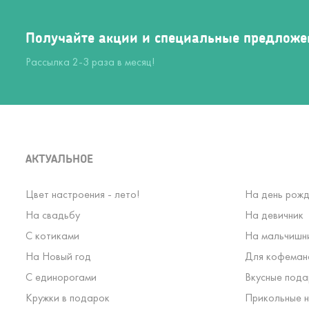
Получайте акции и специальные предложе
Рассылка 2-3 раза в месяц!
АКТУАЛЬНОЕ
Цвет настроения - лето!
На день рожд
На свадьбу
На девичник
С котиками
На мальчишн
На Новый год
Для кофеман
С единорогами
Вкусные пода
Кружки в подарок
Прикольные н