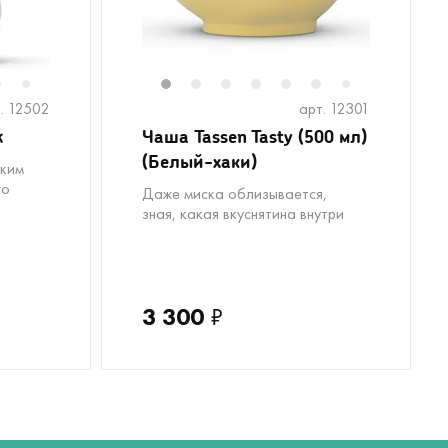
6
8
9
10
11
1
12
2
13
3
4
5
6
8
9
1
7
7
. 12502
арт. 12301
k
Чаша Tassen Tasty (500 мл)
(Белый-хаки)
ьким
го
Даже миска облизывается,
зная, какая вкуснятина внутри
3 300
₽