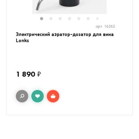
1
2
3
4
5
6
8
9
10
7
арт. 16262
Электрический аэратор-дозатор для вина
Lonks
1 890
₽