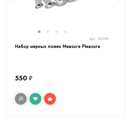
1
2
3
4
арт. 16598
Набор мерных ложек Measure Pleasure
550
₽