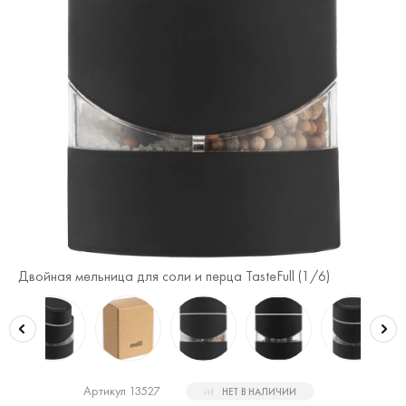
Двойная мельница для соли и перца TasteFull (
1
/6)
Дв
Артикул 13527
НЕТ В НАЛИЧИИ