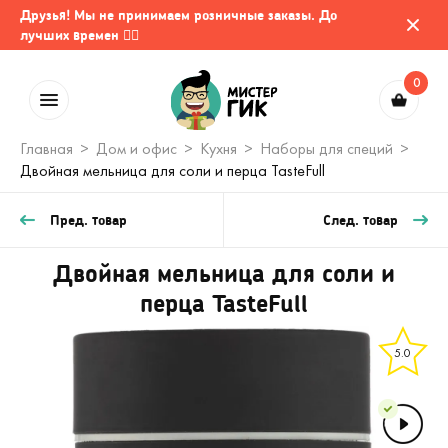
Друзья! Мы не принимаем розничные заказы. До
лучших времен 🤷‍♂️
0
Главная
Дом и офис
Кухня
Наборы для специй
Двойная мельница для соли и перца TasteFull
Пред. товар
След. товар
Двойная мельница для соли и
перца TasteFull
5.0