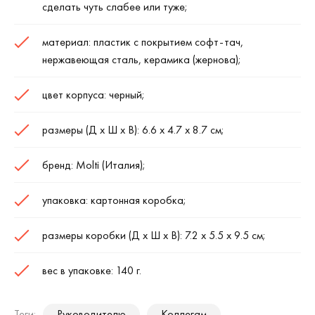
сделать чуть слабее или туже;
материал: пластик с покрытием софт-тач,
нержавеющая сталь, керамика (жернова);
цвет корпуса: черный;
размеры (Д х Ш х В): 6.6 х 4.7 х 8.7 см;
бренд: Molti (Италия);
упаковка: картонная коробка;
размеры коробки (Д х Ш х В): 7.2 х 5.5 х 9.5 см;
вес в упаковке: 140 г.
Теги:
Руководителю
Коллегам