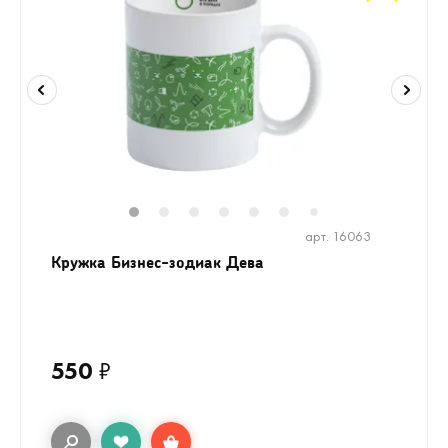
1
2
3
4
5
6
8
9
7
арт. 16063
Кружка Бизнес-зодиак Дева
550
₽