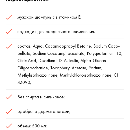
мужской шампунь с витамином Е;
подходит для ежедневного применения;
состав: Aqua, Cocamidopropyl Betaine, Sodium Coco-
Sulfate, Sodium Cocoamphoacetate, Polyquaternium-10,
Citric Acid, Disodium EDTA, Inulin, Alpha-Glucan
Oligosaccharide, Tocopheryl Acetate, Parfum,
Methylisothiazolinone, Methylchloroisothiazolinone, CI
42090;
без спирта и силиконов;
одобрено дерматологами;
объем: 500 мл;