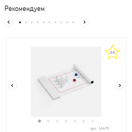
Рекомендуем
5.0
1
2
3
4
5
6
8
7
арт. 16679