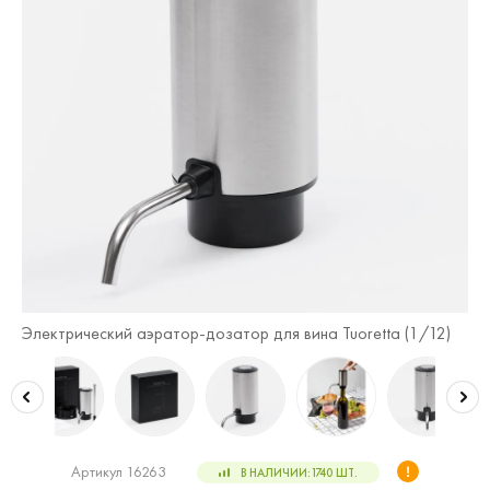
2)
Электрический аэратор-дозатор для вина Tuoretta (
1
/12)
Эл
Артикул 16263
В НАЛИЧИИ:
1740
ШТ.