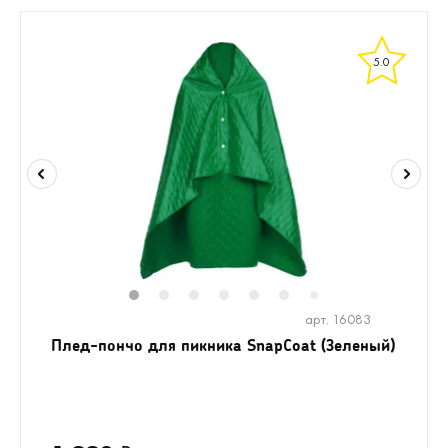
5.0
1
2
3
4
5
6
7
арт. 16083
Плед-пончо для пикника SnapCoat (Зеленый)